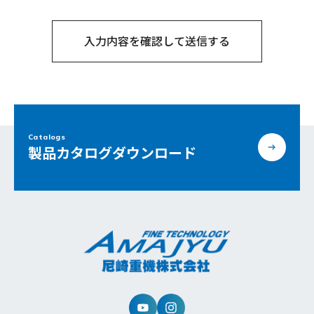
と異なった方法で、他人に対しこの情報を売ったり、共
有したり、また貸したりはしません。
当社は、当サイト上で利用者からの個人情報をお預か
り致します。
また、当社は個人情報をお預かりする場合において
は、個人情報の収集目的を明確にし、個人情報をご提
供いただいた方から同意を頂いた範囲内でのみ個人情
報を利用致します。
Catalogs
2. お問い合わせフォーム
製品カタログダウンロード
当社は、「お問い合わせフォーム」で、当サイト利用
者からの各種お問い合わせを受けます。
その際に、利用者へのご回答やご連絡の為に個人情報
（お名前・Eメールアドレスなど）をお預かり致しま
す。
ご利用者からのメッセージ全てに目を通し、できるだ
け迅速にご回答を差し上げるようにしております。
これらの情報は、利用者へのご質問・お問い合わせに
直接お答えする為にのみ使用されます。
これらの情報を本目的以外で使用することは一切ござ
いません。